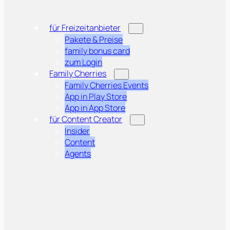
für Freizeitanbieter
Pakete & Preise
family bonus card
zum Login
Family Cherries
Family Cherries Events
App in Play Store
App in App Store
für Content Creator
Insider
Content
Agents