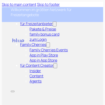
Skip to main content
Skip to footer
Willkommen im größten Netzwerk für
Freizeitangebote
für Freizeitanbieter
Pakete & Preise
family bonus card
zum Login
Family Cherries
Family Cherries Events
App in Play Store
App in App Store
für Content Creator
Insider
Content
Agents