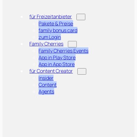
für Freizeitanbieter
Pakete & Preise
family bonus card
zum Login
Family Cherries
Family Cherries Events
App in Play Store
App in App Store
für Content Creator
Insider
Content
Agents