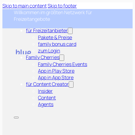
Skip to main content
Skip to footer
Willkommen im größten Netzwerk für
Freizeitangebote
für Freizeitanbieter
Pakete & Preise
family bonus card
zum Login
Family Cherries
Family Cherries Events
App in Play Store
App in App Store
für Content Creator
Insider
Content
Agents